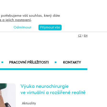
h potřebujeme váš souhlas, který dáte
s a jejich nastavení
.
Odmítnout
Přijmout vše
CZ
/
EN
PRACOVNÍ PŘÍLEŽITOSTI
KONTAKTY
■
■
Výuka neurochirurgie
ve virtuální a rozšířené realitě
Aktuality