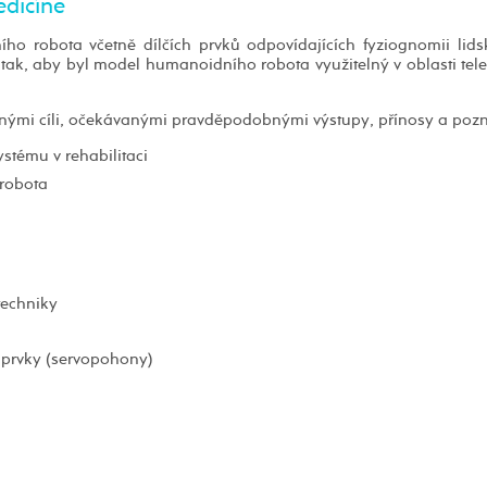
edicíně
ho robota včetně dílčích prvků odpovídajících fyziognomii lids
tak, aby byl model humanoidního robota využitelný v oblasti tel
vanými cíli, očekávanými pravděpodobnými výstupy, přínosy a pozn
stému v rehabilitaci
 robota
techniky
é prvky (servopohony)