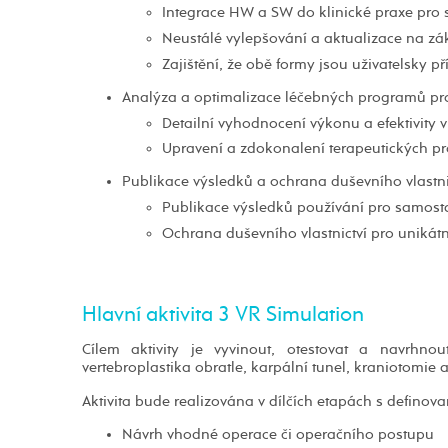
Integrace HW a SW do klinické praxe pro s
Neustálé vylepšování a aktualizace na zá
Zajištění, že obě formy jsou uživatelsky p
Analýza a optimalizace léčebných programů pro
Detailní vyhodnocení výkonu a efektivity 
Upravení a zdokonalení terapeutických p
Publikace výsledků a ochrana duševního vlastni
Publikace výsledků používání pro samosta
Ochrana duševního vlastnictví pro unikátn
Hlavní aktivita 3 VR Simulation
Cílem aktivity je vyvinout, otestovat a navrhnou
vertebroplastika obratle, karpální tunel, kraniotomie 
Aktivita bude realizována v dílčích etapách s defino
Návrh vhodné operace či operačního postupu