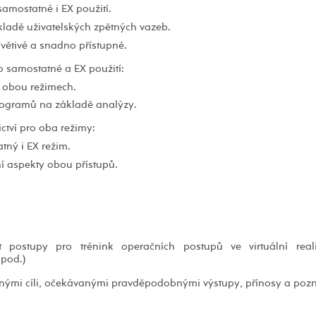
amostatné i EX použití.
kladě uživatelských zpětných vazeb.
řívětivé a snadno přístupné.
 samostatné a EX použití:
v obou režimech.
rogramů na základě analýzy.
ctví pro oba režimy:
tný i EX režim.
í aspekty obou přístupů.
t postupy pro trénink operačních postupů ve virtuální reali
apod.)
vanými cíli, očekávanými pravděpodobnými výstupy, přínosy a pozn