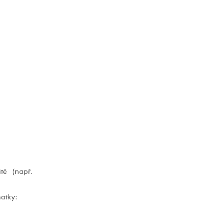
tě (např.
atky: