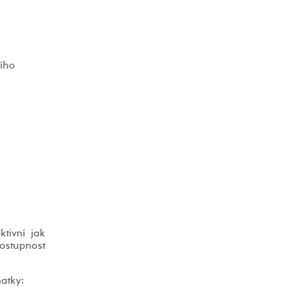
cího
ktivní jak
dostupnost
atky: