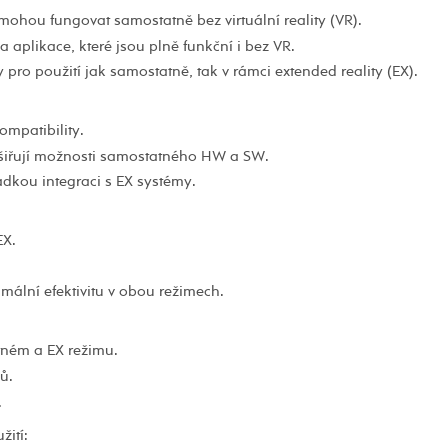
ohou fungovat samostatně bez virtuální reality (VR).
a aplikace, které jsou plně funkční i bez VR.
pro použití jak samostatně, tak v rámci extended reality (EX).
ompatibility.
zšiřují možnosti samostatného HW a SW.
dkou integraci s EX systémy.
EX.
ální efektivitu v obou režimech.
tném a EX režimu.
ů.
.
ití: