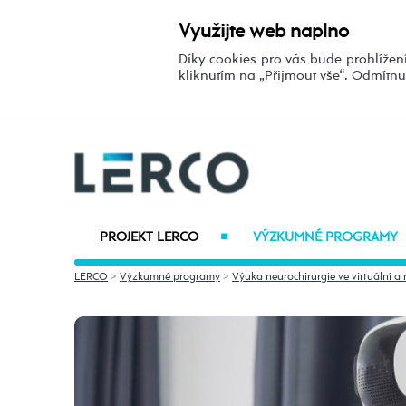
Využijte web naplno
Díky cookies pro vás bude prohlížení
kliknutím na „Přijmout vše“. Odmítn
PROJEKT LERCO
VÝZKUMNÉ PROGRAMY
■
LERCO
>
Výzkumné programy
>
Výuka neurochirurgie ve virtuální a r