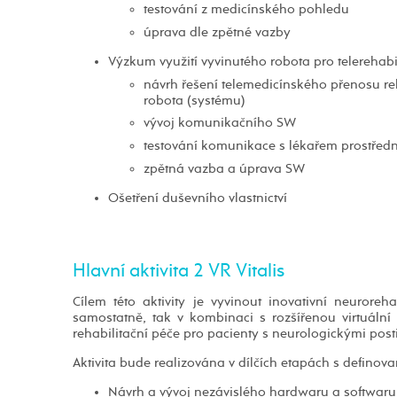
testování z medicínského pohledu
úprava dle zpětné vazby
Výzkum využití vyvinutého robota pro telerehabil
návrh řešení telemedicínského přenosu re
robota (systému)
vývoj komunikačního SW
testování komunikace s lékařem prostředn
zpětná vazba a úprava SW
Ošetření duševního vlastnictví
Hlavní aktivita 2 VR Vitalis
Cílem této aktivity je vyvinout inovativní neurore
samostatně, tak v kombinaci s rozšířenou virtuální 
rehabilitační péče pro pacienty s neurologickými post
Aktivita bude realizována v dílčích etapách s defino
Návrh a vývoj nezávislého hardwaru a softwaru