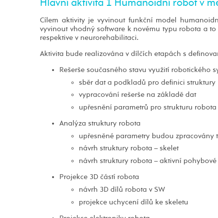
Hlavní aktivita 1 Humanoidní robot v m
Cílem aktivity je vyvinout funkční model humanoidní
vyvinout vhodný software k novému typu robota a to 
respektive v neurorehabilitaci.
Aktivita bude realizována v dílčích etapách s defino
Rešerše současného stavu využití robotického sy
sběr dat a podkladů pro definici struktury
vypracování rešerše na základě dat
upřesnění parametrů pro strukturu robota
Analýza struktury robota
upřesněné parametry budou zpracovány 
návrh struktury robota – skelet
návrh struktury robota – aktivní pohybov
Projekce 3D částí robota
návrh 3D dílů robota v SW
projekce uchycení dílů ke skeletu