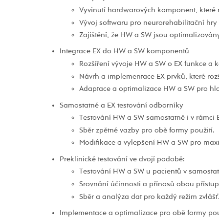
Vyvinutí hardwarových komponent, které m
Vývoj softwaru pro neurorehabilitační hry 
Zajištění, že HW a SW jsou optimalizovány 
Integrace EX do HW a SW komponentů
Rozšíření vývoje HW a SW o EX funkce a k
Návrh a implementace EX prvků, které ro
Adaptace a optimalizace HW a SW pro hla
Samostatné a EX testování odborníky
Testování HW a SW samostatně i v rámci 
Sběr zpětné vazby pro obě formy použití.
Modifikace a vylepšení HW a SW pro maxim
Preklinické testování ve dvojí podobě:
Testování HW a SW u pacientů v samosta
Srovnání účinnosti a přínosů obou přístup
Sběr a analýza dat pro každý režim zvlášť
Implementace a optimalizace pro obě formy použ