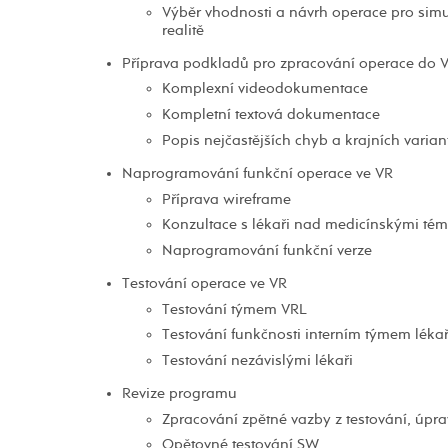
Výběr vhodnosti a návrh operace pro simul
realitě
Příprava podkladů pro zpracování operace do 
Komplexní videodokumentace
Kompletní textová dokumentace
Popis nejčastějších chyb a krajních varian
Naprogramování funkční operace ve VR
Příprava wireframe
Konzultace s lékaři nad medicínskými tém
Naprogramování funkční verze
Testování operace ve VR
Testování týmem VRL
Testování funkčnosti interním týmem léka
Testování nezávislými lékaři
Revize programu
Zpracování zpětné vazby z testování, úpr
Opětovné testování SW