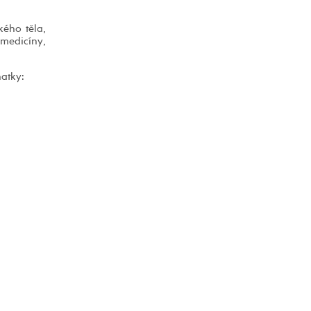
kého těla,
emedicíny,
atky: