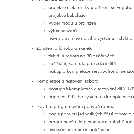
Projekce elektroniky robota
projekce elektroniky pro řízení servopoho
projekce kabeláže
Výběr modulu pro řízení
výběr senzorů
návrh vlastního řídícího systému – elektro
Zajištění dílů robota skeletu
tisk dílů robota na 3D tiskárnách
začištění, kontrola provedení dílů
nákup a kompletace servopohonů, senzorů
Kompletace a testování robota
postupná kompletace a testování dílů (L/P 
připojení řídícího systému a kompletace 
Návrh a programování pohybů robota
popis pohybů jednotlivých částí robota z 
programování implementace pohybů rob
testování technické funkčnosti