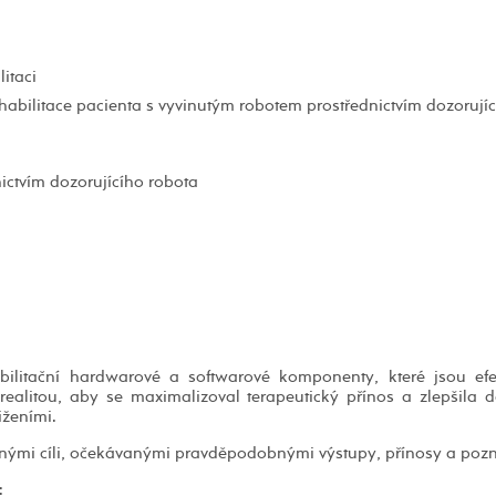
itaci
habilitace pacienta s vyvinutým robotem prostřednictvím dozorují
ictvím dozorujícího robota
habilitační hardwarové a softwarové komponenty, které jsou efe
realitou, aby se maximalizoval terapeutický přínos a zlepšila 
iženími.
vanými cíli, očekávanými pravděpodobnými výstupy, přínosy a pozn
: