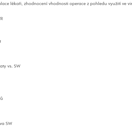
ace lékaři, zhodnocení vhodnosti operace z pohledu využití ve vir
VR
t
aty vs. SW
řů
ava SW