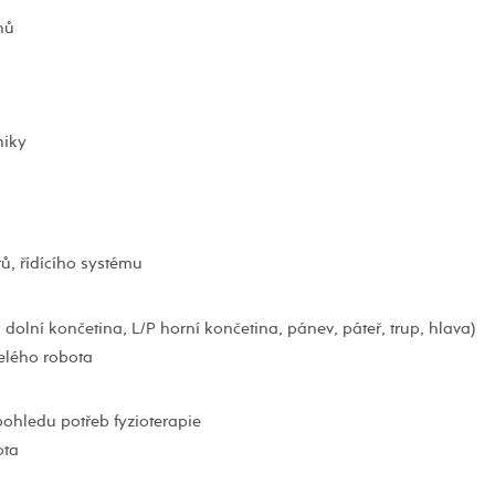
nů
niky
, řídícího systému
dolní končetina, L/P horní končetina, pánev, páteř, trup, hlava)
celého robota
pohledu potřeb fyzioterapie
ota